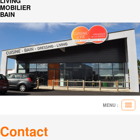
LIVING
MOBILIER
BAIN
MENU :
Ouvr
le
men
Contact