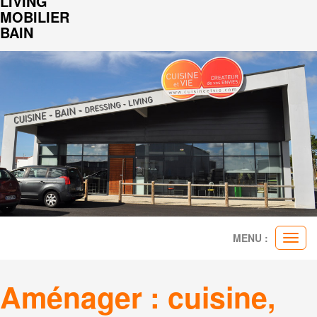
LIVING
MOBILIER
BAIN
MENU :
Ouvr
le
men
Aménager : cuisine,