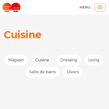
MENU :
Ouvr
le
men
Cuisine
Magasin
Cuisine
Dressing
Living
Salle de bains
Divers