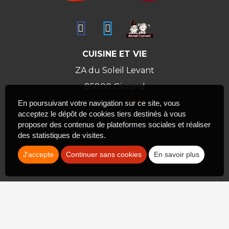
CUISINE ET VIE
ZA du Soleil Levant
85800
Givrand
02 28 12 98 56
En poursuivant votre navigation sur ce site, vous
acceptez le dépôt de cookies tiers destinés à vous
Contact
proposer des contenus de plateformes sociales et réaliser
des statistiques de visites.
Les photos sont des propriétés intellectuelles, toute
J'accepte
Continuer sans cookies
En savoir plus
reproduction est interdite.
Politique de confidentialité
Plan du site
Mentions légales