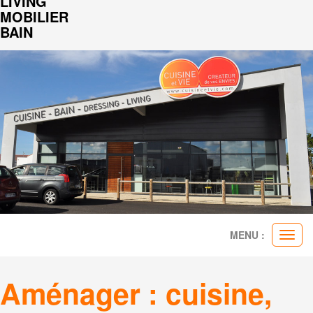
LIVING
MOBILIER
BAIN
MENU :
Ouvr
le
men
Aménager : cuisine,